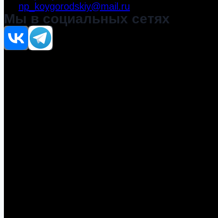
np_koygorodskiy@mail.ru
Мы в социальных сетях