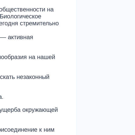
 общественности на
.Биологическое
сегодня стремительно
 — активная
нообразия на нашей
ускать незаконный
а.
т ущерба окружающей
рисоединение к ним