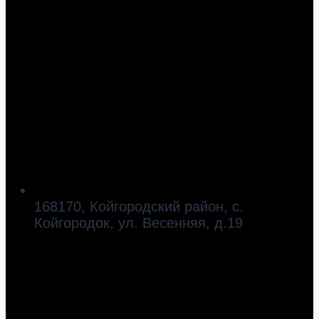
168170, Койгородский район, с.
Койгородок, ул. Весенняя, д.19