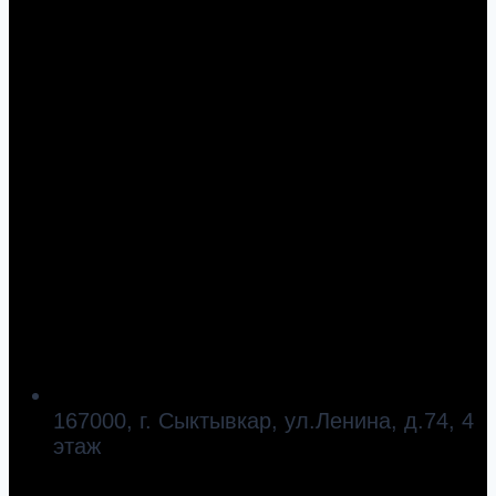
167000, г. Сыктывкар, ул.Ленина, д.74, 4
этаж