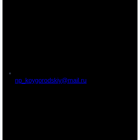
np_koygorodskiy@mail.ru