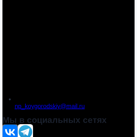
np_koygorodskiy@mail.ru
Мы в социальных сетях