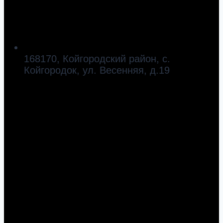
168170, Койгородский район, с.
Койгородок, ул. Весенняя, д.19