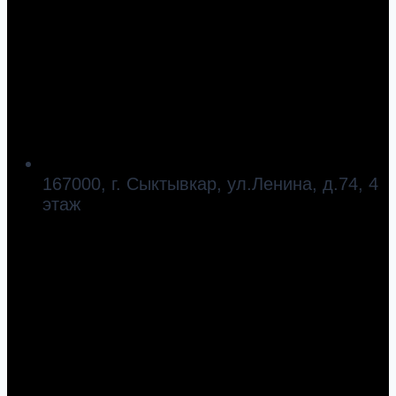
167000, г. Сыктывкар, ул.Ленина, д.74, 4
этаж