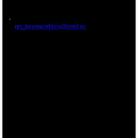
np_koygorodskiy@mail.ru