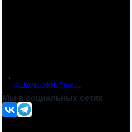
np_koygorodskiy@mail.ru
Мы в социальных сетях