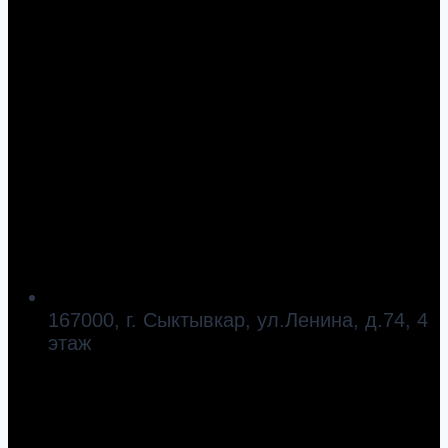
167000, г. Сыктывкар, ул.Ленина, д.74, 4
этаж