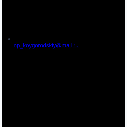
np_koygorodskiy@mail.ru