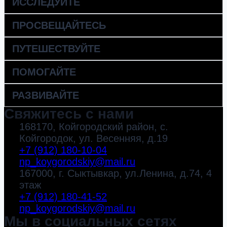
ИССЛЕДУЙТЕ
ПРОСВЕЩАЙТЕСЬ
ПУТЕШЕСТВУЙТЕ
ПОМОГАЙТЕ
РАЗВИВАЙТЕ
Свяжитесь с нами
168170, Койгородский район, с.
Койгородок, ул. Весенняя, д.19
+7 (912) 180-10-04
np_koygorodskiy@mail.ru
167000, г. Сыктывкар, ул.Ленина, д.74, 4
этаж
+7 (912) 180-41-52
np_koygorodskiy@mail.ru
Мы в социальных сетях