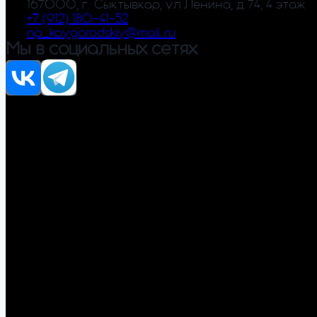
167000, г. Сыктывкар, ул.Ленина, д.74, 4 этаж
+7 (912) 180-41-52
np_koygorodskiy@mail.ru
Мы в социальных сетях