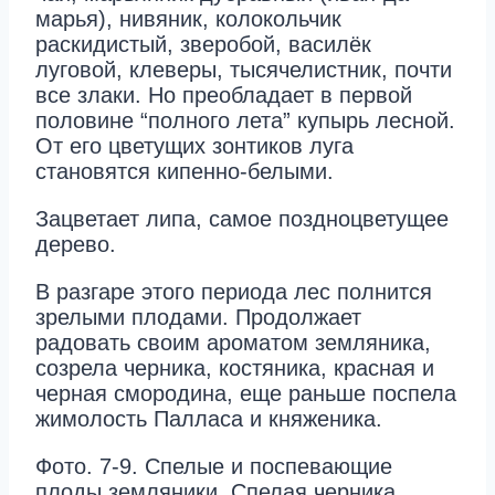
марья), нивяник, колокольчик
раскидистый, зверобой, василёк
луговой, клеверы, тысячелистник, почти
все злаки. Но преобладает в первой
половине “полного лета” купырь лесной.
От его цветущих зонтиков луга
становятся кипенно-белыми.
Зацветает липа, самое поздноцветущее
дерево.
В разгаре этого периода лес полнится
зрелыми плодами. Продолжает
радовать своим ароматом земляника,
созрела черника, костяника, красная и
черная смородина, еще раньше поспела
жимолость Палласа и княженика.
Фото. 7-9. Спелые и поспевающие
плоды земляники. Спелая черника.