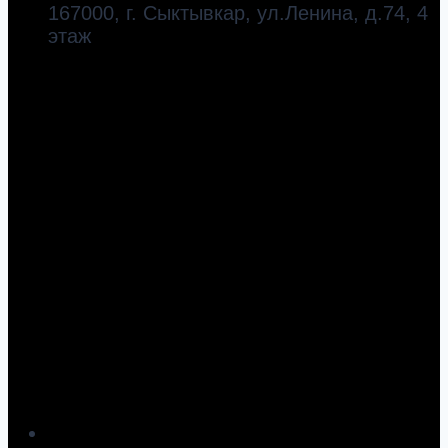
167000, г. Сыктывкар, ул.Ленина, д.74, 4
этаж