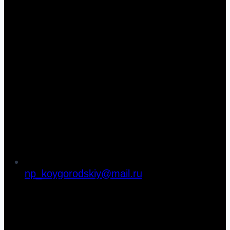
np_koygorodskiy@mail.ru