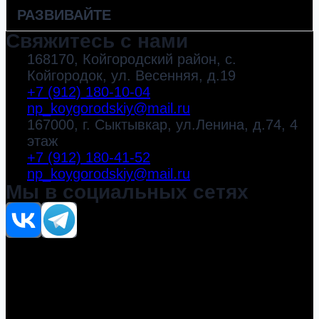
РАЗВИВАЙТЕ
Свяжитесь с нами
168170, Койгородский район, с.
Койгородок, ул. Весенняя, д.19
+7 (912) 180-10-04
np_koygorodskiy@mail.ru
167000, г. Сыктывкар, ул.Ленина, д.74, 4
этаж
+7 (912) 180-41-52
np_koygorodskiy@mail.ru
Мы в социальных сетях