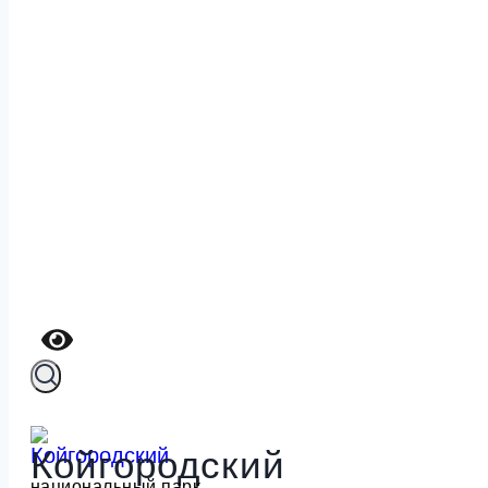
Койгородский
национальный парк