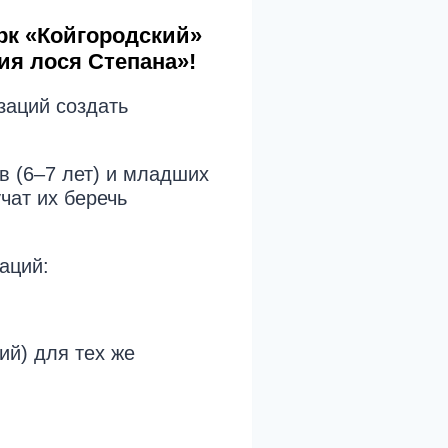
рк «Койгородский»
ия лося Степана»!
заций создать
 (6–7 лет) и младших
чат их беречь
аций:
ий) для тех же