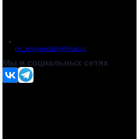
np_koygorodskiy@mail.ru
Мы в социальных сетях