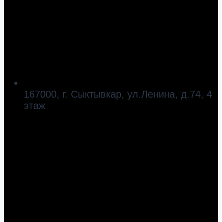
167000, г. Сыктывкар, ул.Ленина, д.74, 4
этаж