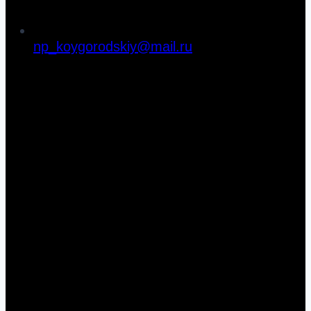
np_koygorodskiy@mail.ru