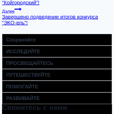
по
“Койгородский”!
записям
Далее
Завершено подведение итогов конкурса
“ЭКО-ель”!
Сохраняйте
ИССЛЕДУЙТЕ
ПРОСВЕЩАЙТЕСЬ
ПУТЕШЕСТВУЙТЕ
ПОМОГАЙТЕ
РАЗВИВАЙТЕ
Свяжитесь с нами