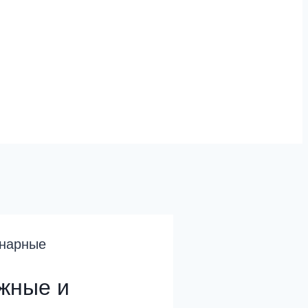
онарные
ижные и