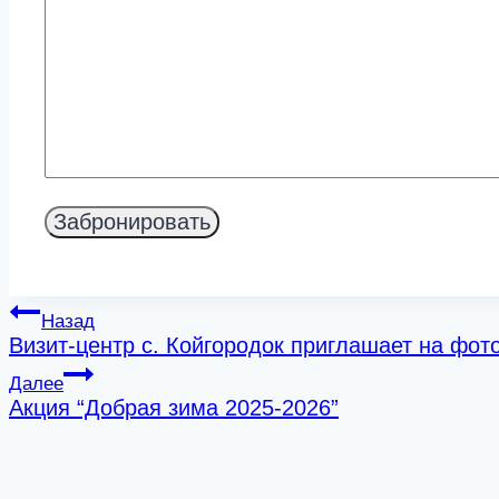
Навигация
Назад
Визит-центр с. Койгородок приглашает на фот
по
Далее
записям
Акция “Добрая зима 2025-2026”