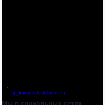
np_koygorodskiy@mail.ru
Мы в социальных сетях