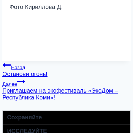
Фото Кириллова Д.
Навигация
Назад
Останови огонь!
по
Далее
записям
Приглашаем на экофестиваль «ЭкоДом –
Республика Коми»!
Сохраняйте
ИССЛЕДУЙТЕ