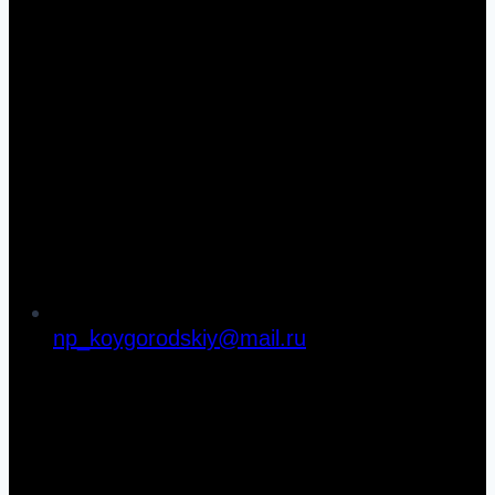
np_koygorodskiy@mail.ru