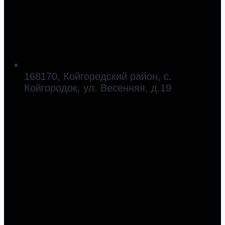
168170, Койгородский район, с.
Койгородок, ул. Весенняя, д.19