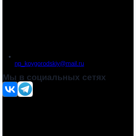
np_koygorodskiy@mail.ru
Мы в социальных сетях