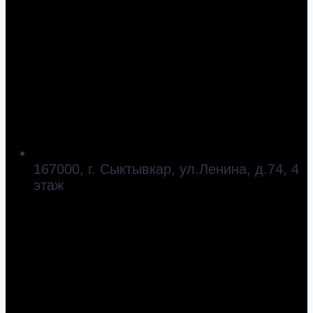
167000, г. Сыктывкар, ул.Ленина, д.74, 4
этаж