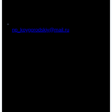
np_koygorodskiy@mail.ru