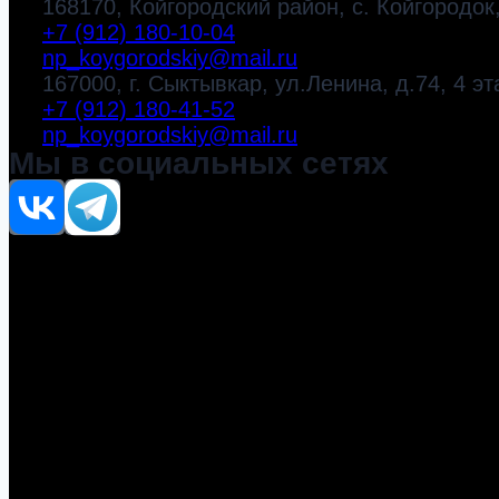
168170, Койгородский район, с. Койгородок,
+7 (912) 180-10-04
np_koygorodskiy@mail.ru
167000, г. Сыктывкар, ул.Ленина, д.74, 4 эт
+7 (912) 180-41-52
np_koygorodskiy@mail.ru
Мы в социальных сетях