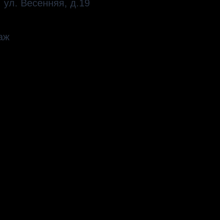
 ул. Весенняя, д.19
аж