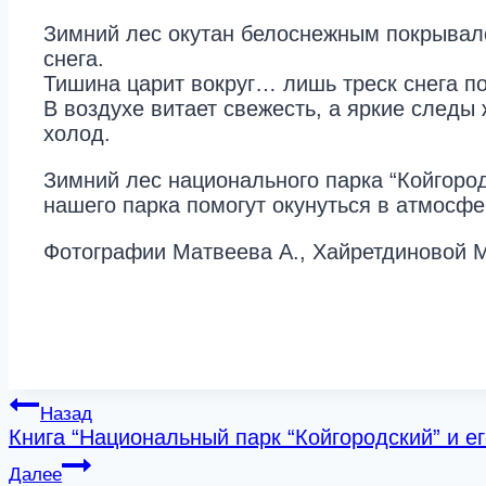
Зимний лес окутан белоснежным покрывало
снега.
Тишина царит вокруг… лишь треск снега по
В воздухе витает свежесть, а яркие следы
холод.
Зимний лес национального парка “Койгоро
нашего парка помогут окунуться в атмосфе
Фотографии Матвеева А., Хайретдиновой 
Навигация
Назад
Книга “Национальный парк “Койгородский” и ег
по
Далее