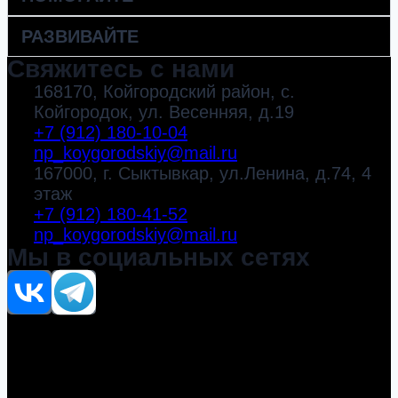
РАЗВИВАЙТЕ
Свяжитесь с нами
168170, Койгородский район, с.
Койгородок, ул. Весенняя, д.19
+7 (912) 180-10-04
np_koygorodskiy@mail.ru
167000, г. Сыктывкар, ул.Ленина, д.74, 4
этаж
+7 (912) 180-41-52
np_koygorodskiy@mail.ru
Мы в социальных сетях