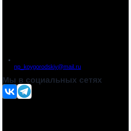
np_koygorodskiy@mail.ru
Мы в социальных сетях