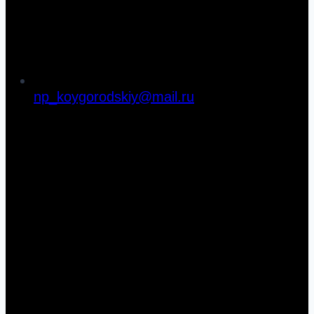
np_koygorodskiy@mail.ru