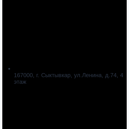
167000, г. Сыктывкар, ул.Ленина, д.74, 4
этаж