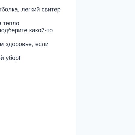
болка, легкий свитер
 тепло.
подберите какой-то
м здоровье, если
й убор!