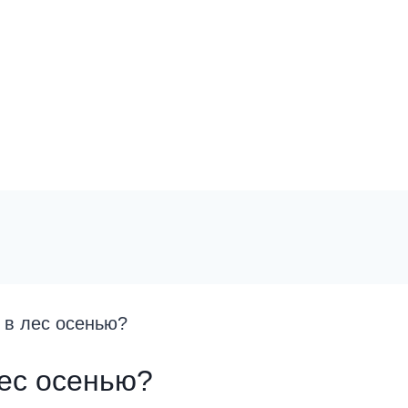
у в лес осенью?
лес осенью?