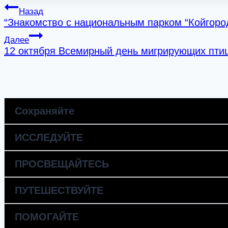
Навигация
Назад
“Знакомство с национальным парком “Койгоро
по
Далее
записям
12 октября Всемирный день мигрирующих птиц
Сохраняйте
ИССЛЕДУЙТЕ
ПРОСВЕЩАЙТЕСЬ
ПУТЕШЕСТВУЙТЕ
ПОМОГАЙТЕ