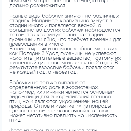
появляется взрослое насекомое, которое
должно размножиться.
Разные виды бабочек зимуют на различных
стадиях. Например, крапивница зимует в
стадии имаго и появляется весной, а
большинство других бабочек наблюдаются
летом, так как зимуют они на стадии
гусеницы или яйца, что требует времени для
превращения в имаго.
В приполярных и полярных областях, таких
как Полярный Урал, гусеницы не успевают
накопить питательные вещества, поэтому их
жизненный цикл растягивается на 2 года. В
результате взрослые бабочки появляются
не каждый год, а через год.
Бабочки не только выполняют
определённую роль в экосистемах,
например, их личинки являются основным
видом пищи для выкармливания птенцов
птиц, но и являются украшением нашей
природы. Отлов и изъятие их из природы
сделает её «менее красочной», а также
может негативно повлиять на численность
птиц.
Фото из открытых источников сети