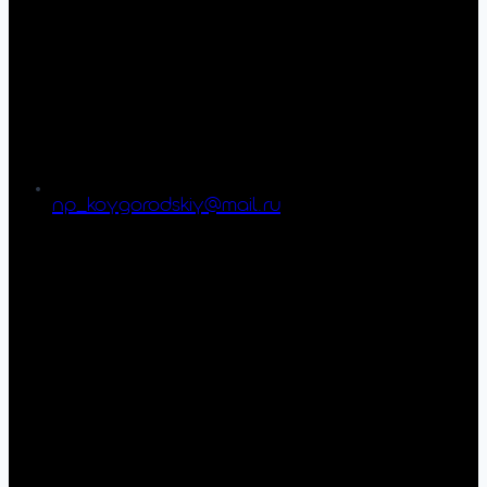
np_koygorodskiy@mail.ru