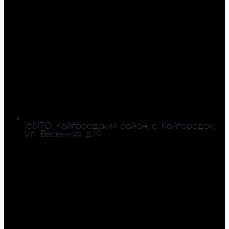
168170, Койгородский район, с. Койгородок,
ул. Весенняя, д.19