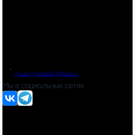
np_koygorodskiy@mail.ru
Мы в социальных сетях