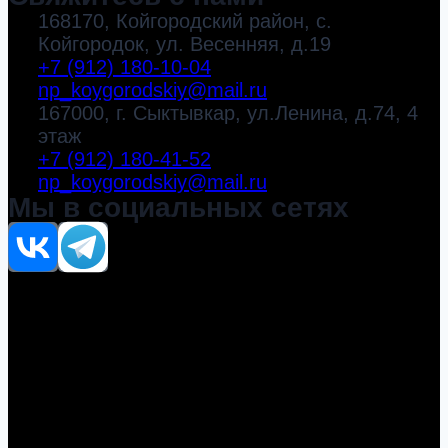
168170, Койгородский район, с.
Койгородок, ул. Весенняя, д.19
+7 (912) 180-10-04
np_koygorodskiy@mail.ru
167000, г. Сыктывкар, ул.Ленина, д.74, 4
этаж
+7 (912) 180-41-52
np_koygorodskiy@mail.ru
Мы в социальных сетях