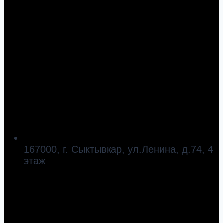
167000, г. Сыктывкар, ул.Ленина, д.74, 4
этаж