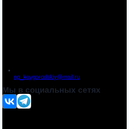
np_koygorodskiy@mail.ru
Мы в социальных сетях